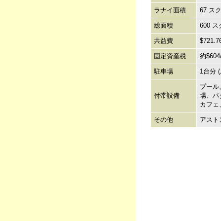
ラナイ面積
67 ス
総面積
600 
共益費
$72
固定資産税
約$60
駐車場
1台分
プール
付帯設備
場、パ
カフェ
その他
アスト