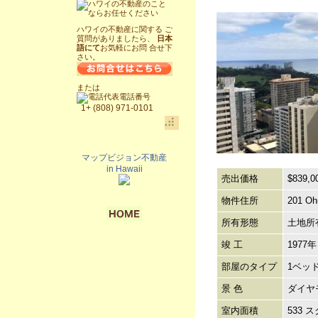
ハワイの不動産に関する ご
質問がありましたら、
日本
語にて
お気軽にお問 合せ下
さい。
または
代表電話番号
1+ (808) 971-0101
マップビジョン不動産
in Hawaii
売出価格
$839,0
物件住所
201 Oh
所有形態
土地所
竣 工
1977年
部屋のタイプ
1ベッ
景 色
ダイヤ
室内面積
533 