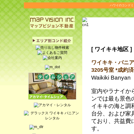
ハワイのコンドミ
[
ワイキキ地区
]
ワイキキ・バニアン
3205号室 *成約済
Waikiki Banyan
室内やラナイか
ンでは最も景色
イキキの海と調
台分、および家
ており、共益費に
す。