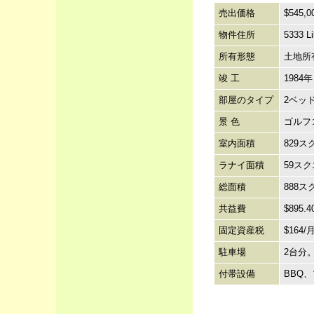
売出価格
$545,
物件住所
5333 Li
所有形態
土地所有
竣 工
1984
部屋のタイプ
2ベッド
景 色
ゴルフ
室内面積
829ス
ラナイ面積
59ス
総面積
888ス
共益費
$895
固定資産税
$164
駐車場
2台分
付帯設備
BBQ