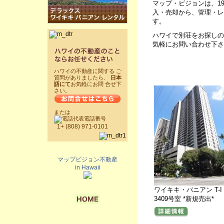
マップ・ビジョンは、1
入・売却から、管理・レ
す。
ハワイで別荘をお探しの
気軽にお問い合わせ下さ
ハワイの不動産に関する ご
質問がありましたら、
日本
語にて
お気軽にお問 合せ下
さい。
または
代表電話番号
1+ (808) 971-0101
マップビジョン不動産
in Hawaii
ワイキキ・バニアン T-I
3409号室 *新規売出*