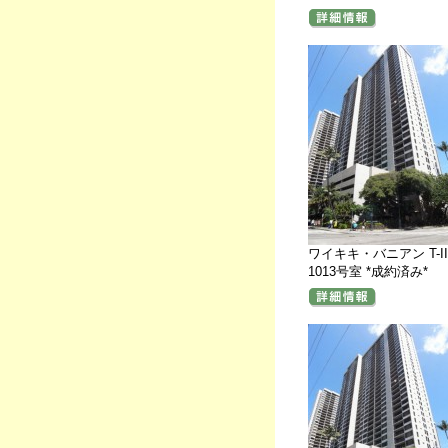
ワイキキ・バニアン T-II
1013号室 *成約済み*